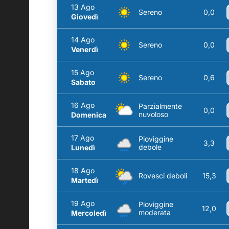
13 Ago
Sereno
0,0
Giovedì
14 Ago
Sereno
0,0
Venerdì
15 Ago
Sereno
0,6
Sabato
16 Ago
Parzialmente
0,0
nuvoloso
Domenica
17 Ago
Pioviggine
3,3
debole
Lunedì
18 Ago
Rovesci deboli
15,3
Martedì
19 Ago
Pioviggine
12,0
moderata
Mercoledì