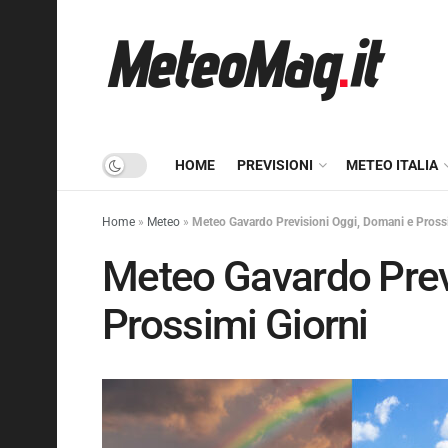
HOME
PREVISIONI
METEO ITALIA
Home
»
Meteo
»
Meteo Gavardo Previsioni Oggi, Domani e Prossi
Meteo Gavardo Prev
Prossimi Giorni