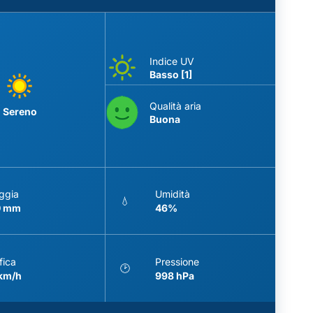
Indice UV
Basso [1]
Qualità aria
Sereno
Buona
ggia
Umidità
💧
0 mm
46%
fica
Pressione
🕑
 km/h
998 hPa