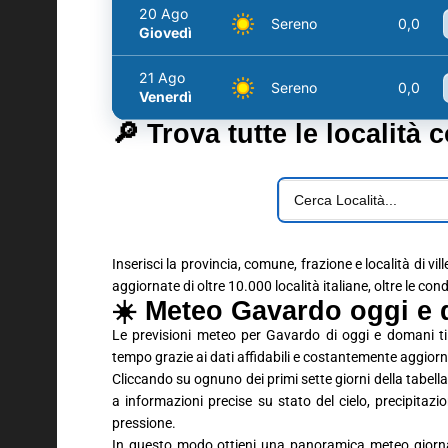
20 Ago
Sereno
0,0
Giovedì
21 Ago
Sereno
0,0
Venerdì
🔎 Trova tutte le località 
Inserisci la provincia, comune, frazione e località di vil
aggiornate di oltre 10.000 località italiane, oltre le con
☀️ Meteo Gavardo oggi e 
Le previsioni meteo per Gavardo di oggi e domani ti
tempo grazie ai dati affidabili e costantemente aggiorn
Cliccando su ognuno dei primi sette giorni della tabella 
a informazioni precise su stato del cielo, precipitaz
pressione.
In questo modo ottieni una panoramica meteo giornali