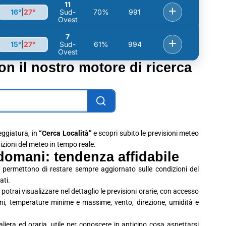
11
+
16°
|
27°
Sud-
70%
991
Ovest
7
+
15°
|
27°
Sud-
61%
994
Ovest
con il nostro motore di ricerca
leggiatura, in
“Cerca Località”
e scopri subito le previsioni meteo
dizioni del meteo in tempo reale.
domani: tendenza affidabile
 permettono di restare sempre aggiornato sulle condizioni del
ati.
potrai visualizzare nel dettaglio le previsioni orarie, con accesso
ioni, temperature minime e massime, vento, direzione, umidità e
era ed oraria, utile per conoscere in anticipo cosa aspettarsi