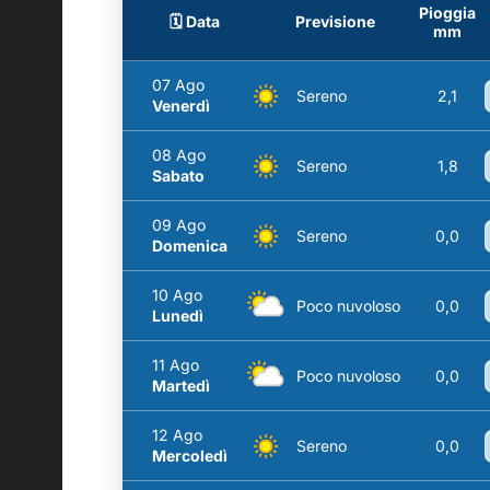
Pioggia
🗓️ Data
Previsione
mm
07 Ago
Sereno
2,1
Venerdì
08 Ago
Sereno
1,8
Sabato
09 Ago
Sereno
0,0
Domenica
10 Ago
Poco nuvoloso
0,0
Lunedì
11 Ago
Poco nuvoloso
0,0
Martedì
12 Ago
Sereno
0,0
Mercoledì