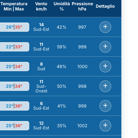
Temperatura
Vento
Umidità
Pressione
Dettaglio
Min | Max
km/h
%
hPa
14
+
26°
|
35°
42%
997
Sud-Est
11
+
22°
|
33°
59%
999
Sud-Est
8
+
25°
|
34°
49%
1000
Sud
11
+
25°
|
34°
Sud-
50%
998
Ovest
6
+
22°
|
36°
41%
999
Sud-Est
12
+
25°
|
36°
35%
1002
Sud-Est