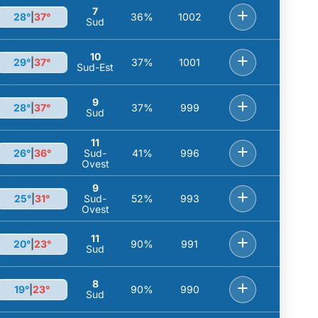
7
+
28°
|
37°
36%
1002
Sud
10
+
29°
|
37°
37%
1001
Sud-Est
9
+
28°
|
37°
37%
999
Sud
11
+
26°
|
36°
Sud-
41%
996
Ovest
9
+
25°
|
31°
Sud-
52%
993
Ovest
11
+
20°
|
23°
90%
991
Sud
8
+
19°
|
23°
90%
990
Sud