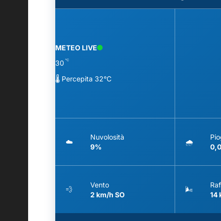
METEO LIVE
°C
30
🌡️ Percepita 32°C
Nuvolosità
Pio
☁️
🌧️
9%
0,
Vento
Raf
💨
🌬️
2 km/h SO
14