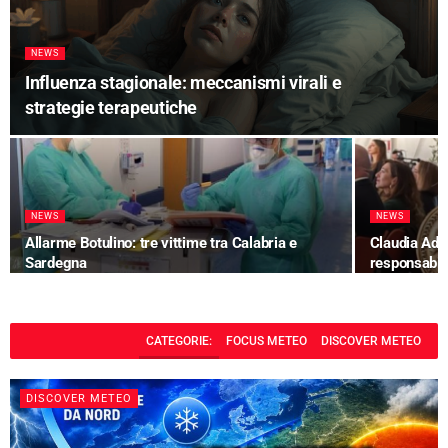
NEWS
Influenza stagionale: meccanismi virali e
strategie terapeutiche
NEWS
NEWS
Allarme Botulino: tre vittime tra Calabria e
Claudia Ada
Sardegna
responsabil
CATEGORIE:
FOCUS METEO
DISCOVER METEO
DISCOVER METEO