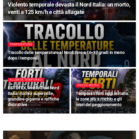
Raffica di temporali in arrivo: rischio grandine e
nubifragi
TEMPERATURE
Forte diminuzione delle temperature: fino a 15 gradi in meno
DISCOVER METEO
FOCUS METEO
Aria polare verso l’Italia: tutti i
modelli confermano il
Duro colpo all’estate: ecco la
cambiamento
data della svolta meteo