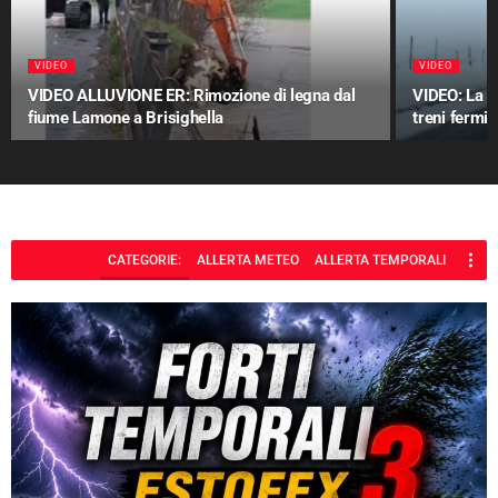
VIDEO
VIDEO
VIDEO ALLUVIONE ER: Rimozione di legna dal
VIDEO: La n
fiume Lamone a Brisighella
treni fermi
CATEGORIE:
ALLERTA METEO
ALLERTA TEMPORALI