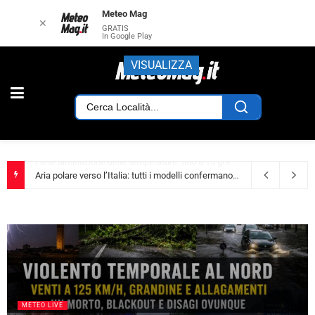
Meteo Mag
✕
GRATIS
In Google Play
VISUALIZZA
Duro colpo all’estate: ecco la data della svolta meteo
3 settimane ago
METEO NEWS