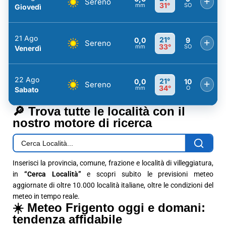
+
Sereno
31°
mm
SO
Giovedì
21 Ago
21°
0,0
9
+
Sereno
33°
mm
SO
Venerdì
22 Ago
21°
0,0
10
+
Sereno
34°
mm
O
Sabato
🔎 Trova tutte le località con il
nostro motore di ricerca
Inserisci la provincia, comune, frazione e località di villeggiatura,
in
“Cerca Località”
e scopri subito le previsioni meteo
aggiornate di oltre 10.000 località italiane, oltre le condizioni del
meteo in tempo reale.
☀️ Meteo Frigento oggi e domani:
tendenza affidabile