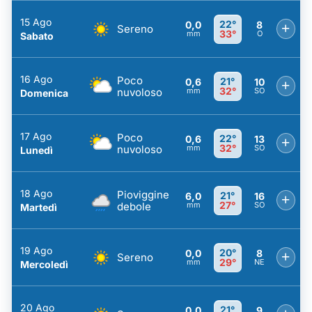
15 Ago
22°
0,0
8
+
Sereno
33°
mm
O
Sabato
16 Ago
Poco
21°
0,6
10
+
32°
nuvoloso
mm
SO
Domenica
17 Ago
Poco
22°
0,6
13
+
32°
nuvoloso
mm
SO
Lunedì
18 Ago
Pioviggine
21°
6,0
16
+
27°
debole
mm
SO
Martedì
19 Ago
20°
0,0
8
+
Sereno
29°
mm
NE
Mercoledì
20 Ago
21°
0,0
9