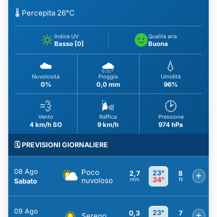
🌡️ Percepita 26°C
Indice UV
Qualità aria
Basso [0]
Buona
☁️
🌧️
💧
Nuvolosità
Pioggia
Umidità
0%
0,0 mm
96%
💨
🌬️
🕑
Vento
Raffica
Pressione
4 km/h SO
9 km/h
974 hPa
🗓️ PREVISIONI GIORNALIERE
08 Ago
Poco
23°
2,7
8
+
34°
nuvoloso
mm
N
Sabato
09 Ago
23°
0,3
7
+
Sereno