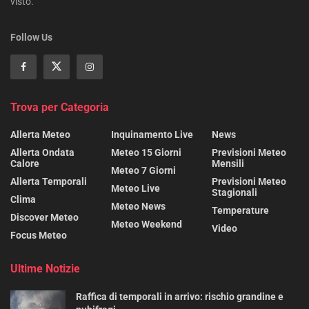
visto.
Follow Us
Trova per Categoria
Allerta Meteo
Inquinamento Live
News
Allerta Ondata
Meteo 15 Giorni
Previsioni Meteo
Calore
Mensili
Meteo 7 Giorni
Allerta Temporali
Previsioni Meteo
Meteo Live
Stagionali
Clima
Meteo News
Temperature
Discover Meteo
Meteo Weekend
Video
Focus Meteo
Ultime Notizie
Raffica di temporali in arrivo: rischio grandine e