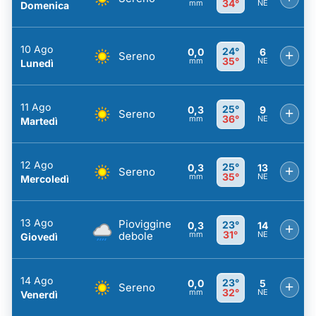
34°
mm
NE
Domenica
10 Ago
24°
0,0
6
+
Sereno
35°
mm
NE
Lunedì
11 Ago
25°
0,3
9
+
Sereno
36°
mm
NE
Martedì
12 Ago
25°
0,3
13
+
Sereno
35°
mm
NE
Mercoledì
13 Ago
Pioviggine
23°
0,3
14
+
31°
debole
mm
NE
Giovedì
14 Ago
23°
0,0
5
+
Sereno
32°
mm
NE
Venerdì