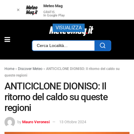
Meteo Mag
✕
GRATIS
In Google Play
VISUALIZZA
Home
»
Discover Meteo
»
ANTICICLONE DIONISO: Il ritorno del caldo su
queste regioni
ANTICICLONE DIONISO: Il
ritorno del caldo su queste
regioni
by
Mauro Veronesi
13 Ottobre 2024