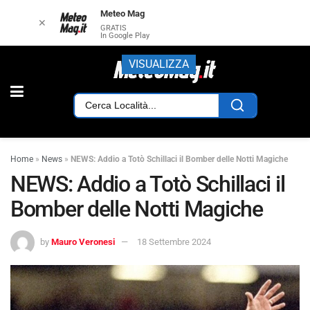
Meteo Mag
✕
GRATIS
In Google Play
VISUALIZZA
Home
»
News
»
NEWS: Addio a Totò Schillaci il Bomber delle Notti Magiche
NEWS: Addio a Totò Schillaci il
Bomber delle Notti Magiche
by
Mauro Veronesi
18 Settembre 2024