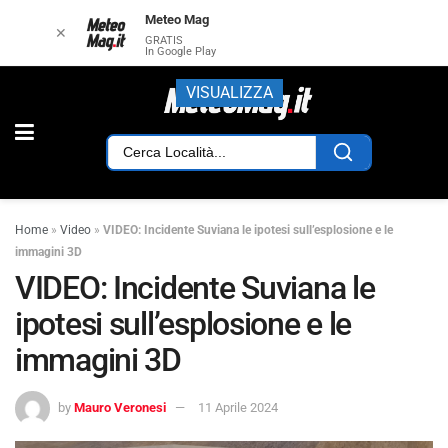
Meteo Mag
✕
GRATIS
In Google Play
VISUALIZZA
Home
»
Video
»
VIDEO: Incidente Suviana le ipotesi sull’esplosione e le
immagini 3D
VIDEO: Incidente Suviana le
ipotesi sull’esplosione e le
immagini 3D
by
Mauro Veronesi
11 Aprile 2024