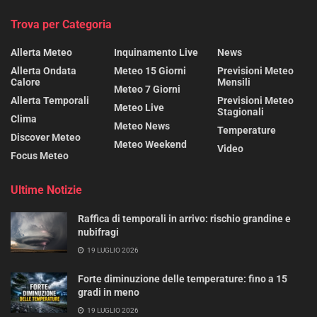
Trova per Categoria
Allerta Meteo
Inquinamento Live
News
Allerta Ondata
Meteo 15 Giorni
Previsioni Meteo
Calore
Mensili
Meteo 7 Giorni
Allerta Temporali
Previsioni Meteo
Meteo Live
Stagionali
Clima
Meteo News
Temperature
Discover Meteo
Meteo Weekend
Video
Focus Meteo
Ultime Notizie
Raffica di temporali in arrivo: rischio grandine e
nubifragi
19 LUGLIO 2026
Forte diminuzione delle temperature: fino a 15
gradi in meno
19 LUGLIO 2026