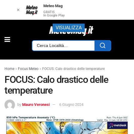
Meteo Mag
✕
GRATIS
In Google Play
VISUALIZZA
Home
»
Focus Meteo
»
FOCUS: Calo drastico delle temperature
FOCUS: Calo drastico delle
temperature
by
Mauro Veronesi
6 Giugno 2024