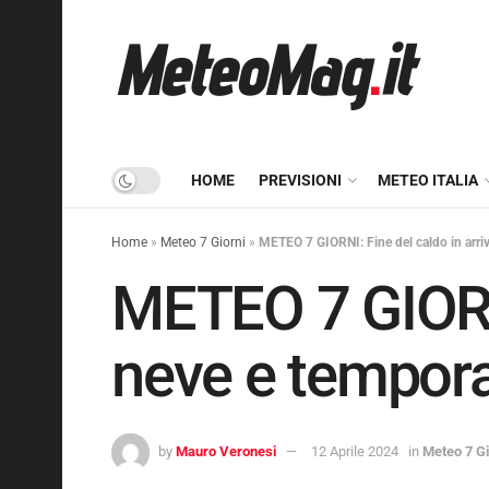
HOME
PREVISIONI
METEO ITALIA
Home
»
Meteo 7 Giorni
»
METEO 7 GIORNI: Fine del caldo in arri
METEO 7 GIORNI
neve e tempora
by
Mauro Veronesi
12 Aprile 2024
in
Meteo 7 Gi