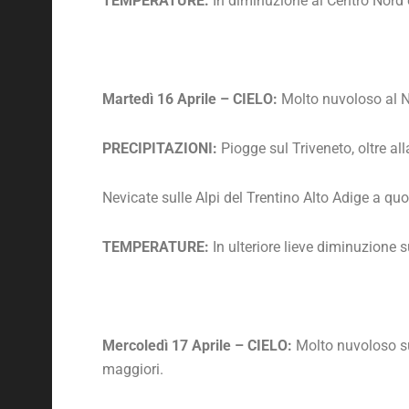
TEMPERATURE:
In diminuzione al Centro Nord e
Martedì 16 Aprile – CIELO:
Molto nuvoloso al Nor
PRECIPITAZIONI:
Piogge sul Triveneto, oltre alla
Nevicate sulle Alpi del Trentino Alto Adige a qu
TEMPERATURE:
In ulteriore lieve diminuzione su
Mercoledì 17 Aprile – CIELO:
Molto nuvoloso su t
maggiori.