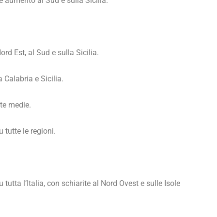
 aumento al Sud e sulla Sicilia.
d Est, al Sud e sulla Sicilia.
 Calabria e Sicilia.
ote medie.
 tutte le regioni.
utta l’Italia, con schiarite al Nord Ovest e sulle Isole