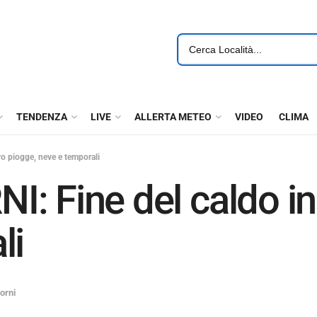
TENDENZA
LIVE
ALLERTA METEO
VIDEO
CLIMA
vo piogge, neve e temporali
: Fine del caldo in 
li
orni