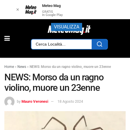
Meteo Mag
✕
GRATIS
In Google Play
VISUALIZZA
Home
»
News
»
NEWS: Morso da un ragno violino, muore un 23enne
NEWS: Morso da un ragno
violino, muore un 23enne
by
Mauro Veronesi
18 Agosto 2024