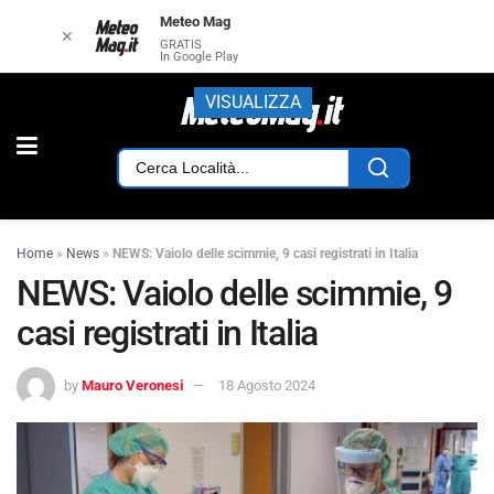
Meteo Mag
✕
GRATIS
In Google Play
VISUALIZZA
Home
»
News
»
NEWS: Vaiolo delle scimmie, 9 casi registrati in Italia
NEWS: Vaiolo delle scimmie, 9
casi registrati in Italia
by
Mauro Veronesi
18 Agosto 2024