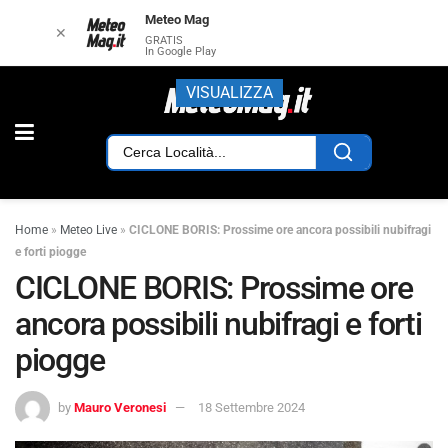
Meteo Mag
✕
GRATIS
In Google Play
VISUALIZZA
Home
»
Meteo Live
»
CICLONE BORIS: Prossime ore ancora possibili nubifragi
e forti piogge
CICLONE BORIS: Prossime ore
ancora possibili nubifragi e forti
piogge
by
Mauro Veronesi
18 Settembre 2024