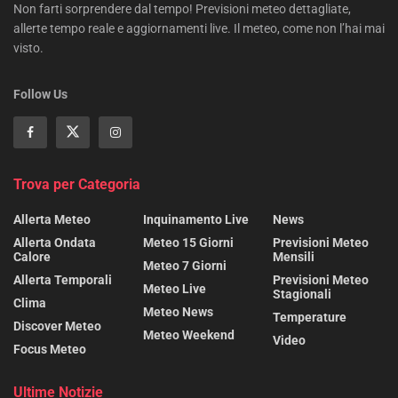
Non farti sorprendere dal tempo! Previsioni meteo dettagliate,
allerte tempo reale e aggiornamenti live. Il meteo, come non l’hai mai
visto.
Follow Us
Trova per Categoria
Allerta Meteo
Inquinamento Live
News
Allerta Ondata
Meteo 15 Giorni
Previsioni Meteo
Calore
Mensili
Meteo 7 Giorni
Allerta Temporali
Previsioni Meteo
Meteo Live
Stagionali
Clima
Meteo News
Temperature
Discover Meteo
Meteo Weekend
Video
Focus Meteo
Ultime Notizie