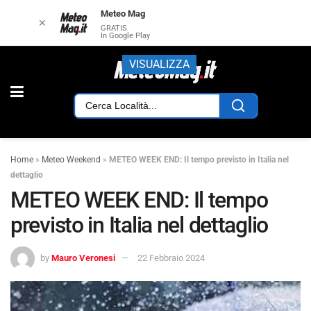
Meteo Mag
✕
GRATIS
In Google Play
VISUALIZZA
Home
»
Meteo Weekend
»
METEO WEEK END: Il tempo previsto in Italia nel
dettaglio
METEO WEEK END: Il tempo
previsto in Italia nel dettaglio
by
Mauro Veronesi
22 Febbraio 2024