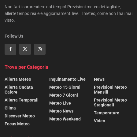
Non farti sorprendere dal tempo! Previsioni meteo dettagliate,
allerte tempo reale e aggiornamenti live. Il meteo, come non l’hai mai
visto.
Follow Us
Trova per Categoria
Allerta Meteo
Inquinamento Live
News
Allerta Ondata
Meteo 15 Giorni
Previsioni Meteo
Calore
Mensili
Meteo 7 Giorni
Allerta Temporali
Previsioni Meteo
Meteo Live
Stagionali
Clima
Meteo News
Temperature
Discover Meteo
Meteo Weekend
Video
Focus Meteo