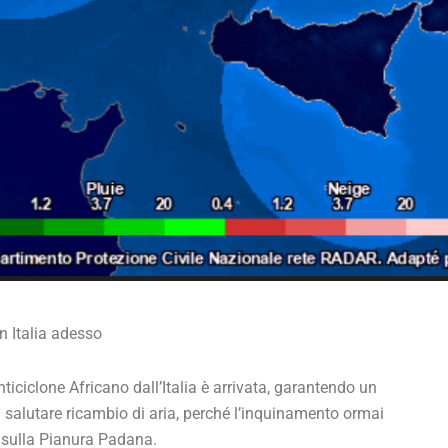
n Italia adesso
iciclone Africano dall’Italia è arrivata, garantendo un
 salutare ricambio di aria, perché l’inquinamento ormai
to sulla Pianura Padana.