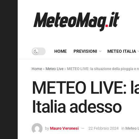
HOME
PREVISIONI
METEO ITALIA
Home
»
Meteo Live
»
METEO LIVE: la situazione della pioggia e n
METEO LIVE: la 
Italia adesso
by
Mauro Veronesi
22 Febbraio 2024
in
Meteo 