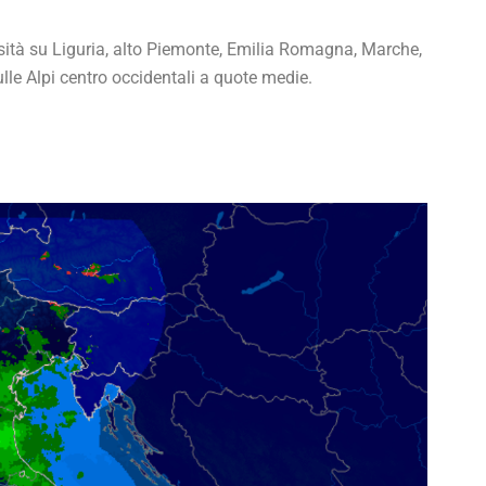
sità su Liguria, alto Piemonte, Emilia Romagna, Marche,
ulle Alpi centro occidentali a quote medie.