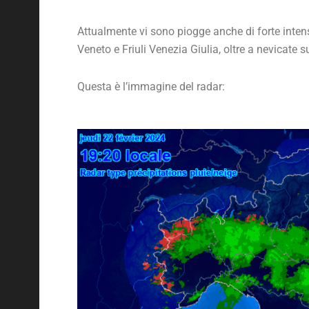
Attualmente vi sono piogge anche di forte inten
Veneto e Friuli Venezia Giulia, oltre a nevicate s
Questa è l’immagine del radar: