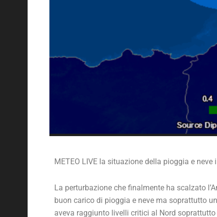
METEO LIVE la situazione della pioggia e neve i
La perturbazione che finalmente ha scalzato l’Ant
buon carico di pioggia e neve ma soprattutto un
aveva raggiunto livelli critici al Nord soprattut