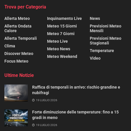
Trova per Categoria
Allerta Meteo
Inquinamento Live
News
Allerta Ondata
Meteo 15 Giorni
Previsioni Meteo
Calore
Mensili
Meteo 7 Giorni
Allerta Temporali
Previsioni Meteo
Meteo Live
Stagionali
Clima
Meteo News
Temperature
Discover Meteo
Meteo Weekend
Video
Focus Meteo
Ultime Notizie
Raffica di temporali in arrivo: rischio grandine e
nubifragi
19 LUGLIO 2026
Forte diminuzione delle temperature: fino a 15
gradi in meno
19 LUGLIO 2026