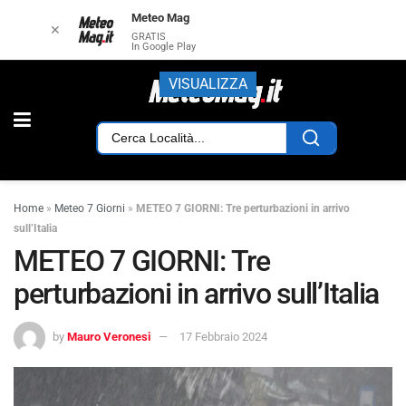
Meteo Mag
✕
GRATIS
In Google Play
VISUALIZZA
Home
»
Meteo 7 Giorni
»
METEO 7 GIORNI: Tre perturbazioni in arrivo
sull’Italia
METEO 7 GIORNI: Tre
perturbazioni in arrivo sull’Italia
by
Mauro Veronesi
17 Febbraio 2024