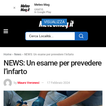
Meteo Mag
✕
GRATIS
In Google Play
VISUALIZZA
Home
»
News
»
NEWS: Un esame per prevedere l’infarto
NEWS: Un esame per prevedere
l’infarto
by
Mauro Veronesi
17 Febbraio 2024