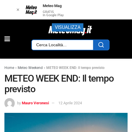
Meteo Mag
✕
GRATIS
In Google Play
VISUALIZZA
Home
»
Meteo Weekend
»
METEO WEEK END: Il tempo previsto
METEO WEEK END: Il tempo
previsto
by
Mauro Veronesi
12 Aprile 2024