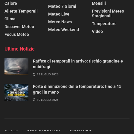
Calore
Mensili
Meteo 7 Giorni
Allerta Temporali
Previsioni Meteo
Meteo Live
Stagionali
Clima
Meteo News
Temperature
Discover Meteo
Meteo Weekend
Video
Focus Meteo
Ultime Notizie
Raffica di temporali in arrivo: rischio grandine e
nubifragi
19 LUGLIO 2026
Forte diminuzione delle temperature: fino a 15
gradi in meno
19 LUGLIO 2026
Contatti
PRIVACY E POLICY
PUBBLICITA’