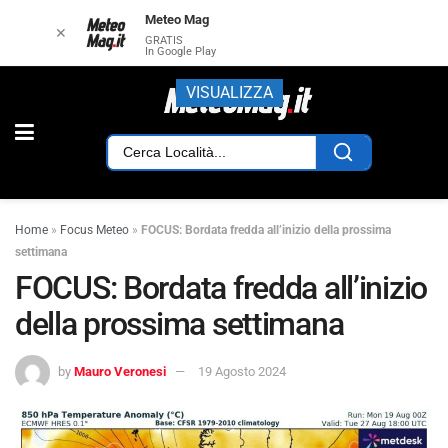
Meteo Mag
✕
GRATIS
In Google Play
VISUALIZZA
Home
»
Focus Meteo
»
FOCUS: Bordata fredda all’inizio della prossima
settimana
FOCUS: Bordata fredda all’inizio
della prossima settimana
by
Mauro Veronesi
19 Agosto 2024