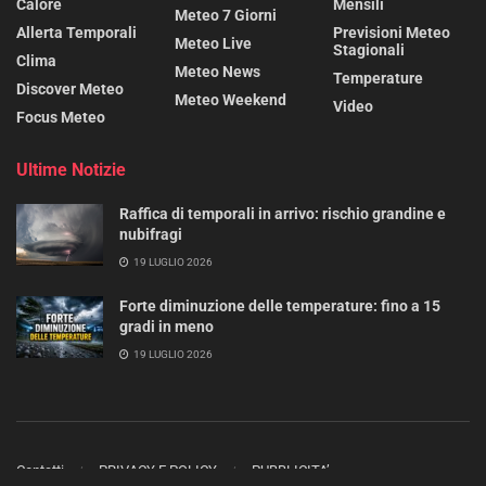
Calore
Mensili
Meteo 7 Giorni
Allerta Temporali
Previsioni Meteo
Meteo Live
Stagionali
Clima
Meteo News
Temperature
Discover Meteo
Meteo Weekend
Video
Focus Meteo
Ultime Notizie
Raffica di temporali in arrivo: rischio grandine e
nubifragi
19 LUGLIO 2026
Forte diminuzione delle temperature: fino a 15
gradi in meno
19 LUGLIO 2026
Contatti
PRIVACY E POLICY
PUBBLICITA’