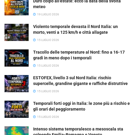
Duro colpo all’estate: ecco la data della svolta
meteo
19 LUGLIO 2026
Violento temporale devasta il Nord Italia: un
morto, venti a 125 km/h e città allagate
15 LUGLIO 2026
Tracollo delle temperature al Nord: fino a 16-17
gradi in meno dopo i temporali
15 LUGLIO 2026
ESTOFEX, livello 3 sul Nord Italia: rischio
supercelle, grandine gigante e raffiche distruttive
15 LUGLIO 2026
Temporali forti oggi in Italia: le zone più a rischio e
gli orari del peggioramento
15 LUGLIO 2026
Intenso sistema temporalesco a mesoscala sta
colpendo Emilia-Romagna e Veneto