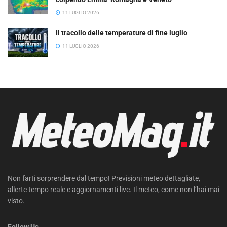
11 LUGLIO 2026
Il tracollo delle temperature di fine luglio
11 LUGLIO 2026
Non farti sorprendere dal tempo! Previsioni meteo dettagliate,
allerte tempo reale e aggiornamenti live. Il meteo, come non l’hai mai
visto.
Follow Us