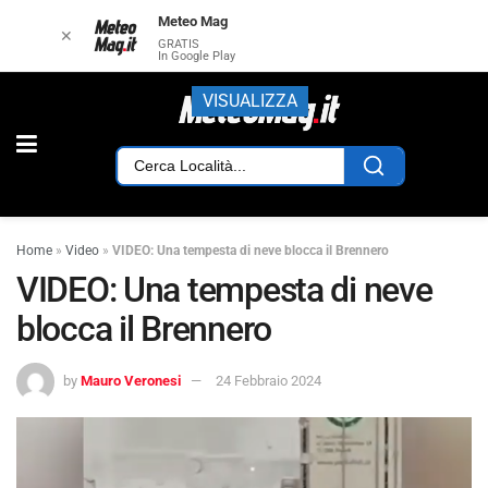
Meteo Mag
✕
GRATIS
In Google Play
VISUALIZZA
Home
»
Video
»
VIDEO: Una tempesta di neve blocca il Brennero
VIDEO: Una tempesta di neve
blocca il Brennero
by
Mauro Veronesi
24 Febbraio 2024