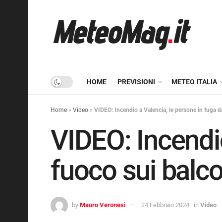
HOME
PREVISIONI
METEO ITALIA
Home
»
Video
»
VIDEO: Incendio a Valencia, le persone in fuga d
VIDEO: Incendio
fuoco sui balco
by
Mauro Veronesi
24 Febbraio 2024
in
Video