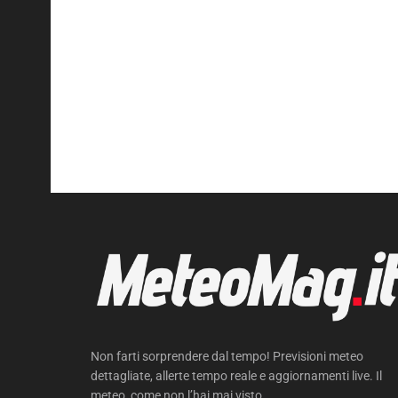
Non farti sorprendere dal tempo! Previsioni meteo
dettagliate, allerte tempo reale e aggiornamenti live. Il
meteo, come non l’hai mai visto.