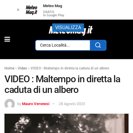
Meteo Mag
✕
GRATIS
In Google Play
VISUALIZZA
Home
»
Video
»
VIDEO : Maltempo in diretta la caduta di un albero
VIDEO : Maltempo in diretta la
caduta di un albero
by
Mauro Veronesi
28 Agosto 2023