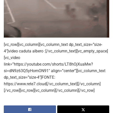
[vc_row][vc_column][vc_column_text dp_text_size=”size-
4″]video caduta albero :[/vc_column_text][vc_empty_space]
[vc_video
link=”https://youtube.com/shorts/LT8hOjXuaMw?
si=dN9z63Q5yHomON91″ align=”center”][vc_column_text
dp_text_size=”size-4″]FONTE:
https://www.rete7.cloud[/vc_column_text][/vc_column]
[/vc_row][vc_row][vc_column][/vc_column][/vc_row]