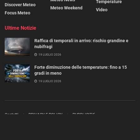
Temperature
Discover Meteo
Meteo Weekend
Video
Focus Meteo
Ultime Notizie
Raffica di temporali in arrivo: rischio grandine e
nubifragi
19 LUGLIO 2026
Forte diminuzione delle temperature: fino a 15
gradi in meno
19 LUGLIO 2026
Contatti
PRIVACY E POLICY
PUBBLICITA’
Copyright 2023 - 2025 ©
METEO MAG
- Tutti i diritti sono riservati.