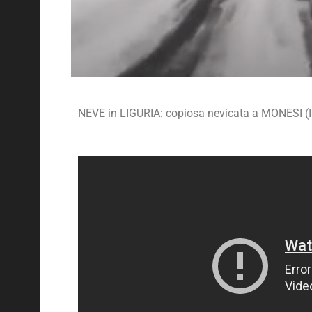
NEVE in LIGURIA: copiosa nevicata a MONESI (