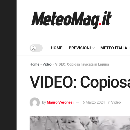
HOME
PREVISIONI
METEO ITALIA
Home
»
Video
»
VIDEO: Copiosa nevicata in Liguria
VIDEO: Copiosa
by
Mauro Veronesi
6 Marzo 2024
in
Video