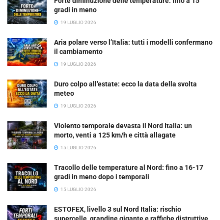
Forte diminuzione delle temperature: fino a 15
gradi in meno
19 LUGLIO 2026
Aria polare verso l’Italia: tutti i modelli confermano
il cambiamento
19 LUGLIO 2026
Duro colpo all’estate: ecco la data della svolta
meteo
19 LUGLIO 2026
Violento temporale devasta il Nord Italia: un
morto, venti a 125 km/h e città allagate
15 LUGLIO 2026
Tracollo delle temperature al Nord: fino a 16-17
gradi in meno dopo i temporali
15 LUGLIO 2026
ESTOFEX, livello 3 sul Nord Italia: rischio
supercelle, grandine gigante e raffiche distruttive