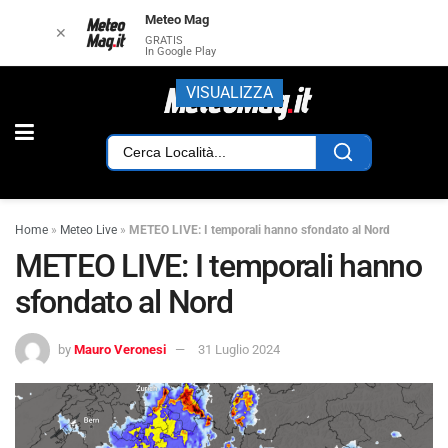
Meteo Mag
✕
GRATIS
In Google Play
VISUALIZZA
Home
»
Meteo Live
»
METEO LIVE: I temporali hanno sfondato al Nord
METEO LIVE: I temporali hanno
sfondato al Nord
by
Mauro Veronesi
31 Luglio 2024