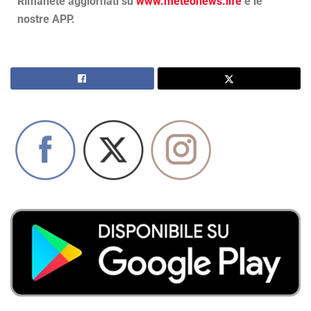
Rimanete aggiornati su
www.meteonews.life
e le
nostre APP.