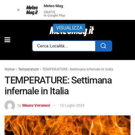
Meteo Mag
✕
GRATIS
In Google Play
VISUALIZZA
Home
»
Temperature
»
TEMPERATURE: Settimana infernale in Italia
TEMPERATURE: Settimana
infernale in Italia
by
Mauro Veronesi
12 Luglio 2024