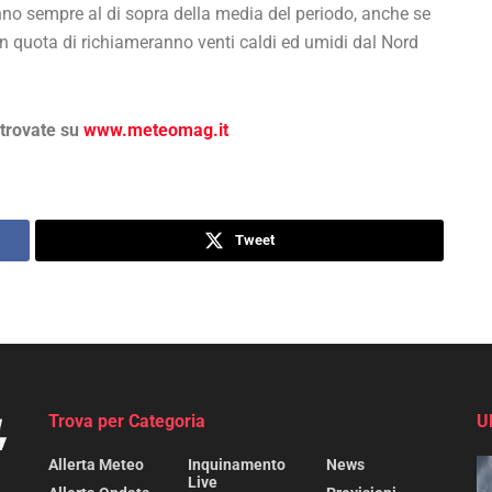
anno sempre al di sopra della media del periodo, anche se
i in quota di richiameranno venti caldi ed umidi dal Nord
 trovate su
www.meteomag.it
Tweet
Trova per Categoria
U
Allerta Meteo
Inquinamento
News
Live