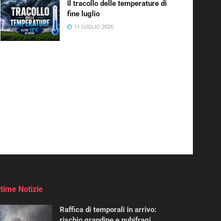
Il tracollo delle temperature di
fine luglio
11 LUGLIO 2026
ltime Notizie
Raffica di temporali in arrivo:
rischio grandine e nubifragi