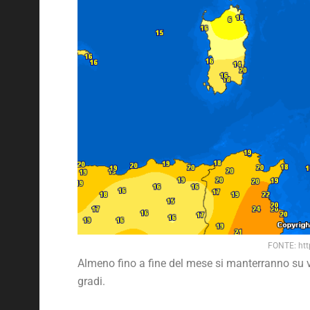
FONTE: htt
Almeno fino a fine del mese si manterranno su v
gradi.