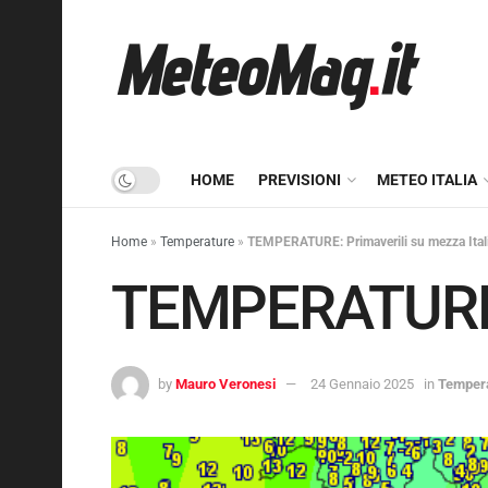
HOME
PREVISIONI
METEO ITALIA
Home
»
Temperature
»
TEMPERATURE: Primaverili su mezza Ital
TEMPERATURE: P
by
Mauro Veronesi
24 Gennaio 2025
in
Temper