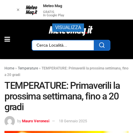
Meteo Mag
✕
GRATIS
In Google Play
VISUALIZZA
Home
»
Temperature
»
TEMPERATURE: Primaverili la prossima settimana, fino
a 20 gradi
TEMPERATURE: Primaverili la
prossima settimana, fino a 20
gradi
by
Mauro Veronesi
18 Gennaio 2025