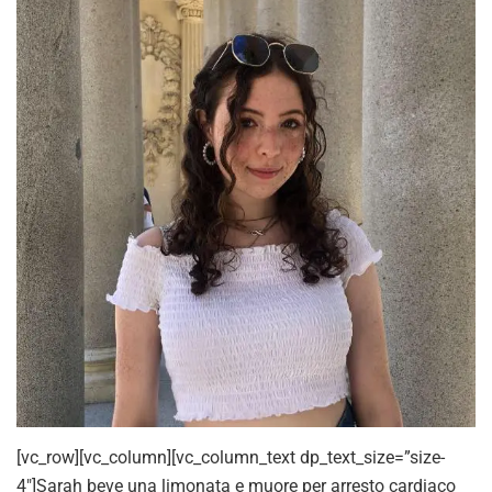
[vc_row][vc_column][vc_column_text dp_text_size=”size-
4″]Sarah beve una limonata e muore per arresto cardiaco