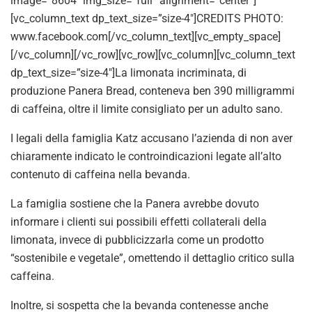
image=”8604″ img_size=”full” alignment=”center”]
[vc_column_text dp_text_size=”size-4″]CREDITS PHOTO:
www.facebook.com[/vc_column_text][vc_empty_space]
[/vc_column][/vc_row][vc_row][vc_column][vc_column_text
dp_text_size=”size-4″]La limonata incriminata, di
produzione Panera Bread, conteneva ben 390 milligrammi
di caffeina, oltre il limite consigliato per un adulto sano.
I legali della famiglia Katz accusano l’azienda di non aver
chiaramente indicato le controindicazioni legate all’alto
contenuto di caffeina nella bevanda.
La famiglia sostiene che la Panera avrebbe dovuto
informare i clienti sui possibili effetti collaterali della
limonata, invece di pubblicizzarla come un prodotto
“sostenibile e vegetale”, omettendo il dettaglio critico sulla
caffeina.
Inoltre, si sospetta che la bevanda contenesse anche