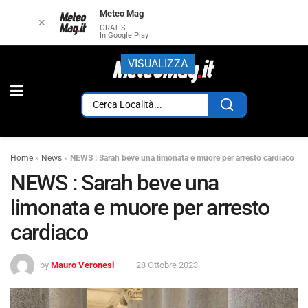
Meteo Mag
✕
GRATIS
In Google Play
VISUALIZZA
Home
»
News
»
NEWS : Sarah beve una limonata e muore per arresto cardiaco
NEWS : Sarah beve una
limonata e muore per arresto
cardiaco
by
Mauro Veronesi
28 Ottobre 2023