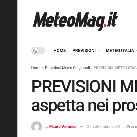
HOME
PREVISIONI
METEO ITALIA
Home
»
Previsioni Meteo Stagionali
»
PREVISIONI METEO STAGION
PREVISIONI M
aspetta nei pr
by
Mauro Veronesi
29 Settembre 2024
in
Previ