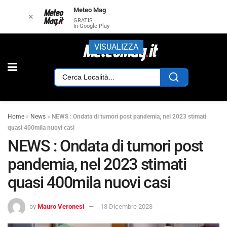
Meteo Mag
✕
GRATIS
In Google Play
VISUALIZZA
Home
»
News
»
NEWS : Ondata di tumori post pandemia, nel 2023 stimati
quasi 400mila nuovi casi
NEWS : Ondata di tumori post
pandemia, nel 2023 stimati
quasi 400mila nuovi casi
by
Mauro Veronesi
13 Dicembre 2023