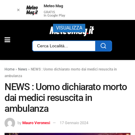
Meteo Mag
✕
GRATIS
In Google Play
VISUALIZZA
Home
»
News
»
NEWS : Uomo dichiarato morto dai medici resuscita in
ambulanza
NEWS : Uomo dichiarato morto
dai medici resuscita in
ambulanza
by
Mauro Veronesi
17 Gennaio 2024