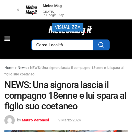
Meteo Mag
✕
GRATIS
In Google Play
VISUALIZZA
Home
»
News
»
NEWS: Una signora lascia il compagno 18enne e lui spara al
figlio suo coetaneo
NEWS: Una signora lascia il
compagno 18enne e lui spara al
figlio suo coetaneo
by
Mauro Veronesi
9 Marzo 2024