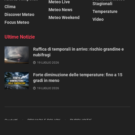
Meteo Live
Stagionali
Clima
Meteo News
Temperature
Discover Meteo
Meteo Weekend
Video
Focus Meteo
Ultime Notizie
Raffica di temporali in arrivo: rischio grandine e
nubifragi
19 LUGLIO 2026
Forte diminuzione delle temperature: fino a 15
gradi in meno
19 LUGLIO 2026
Contatti
PRIVACY E POLICY
PUBBLICITA’
Copyright 2023 - 2025 ©
METEO MAG
- Tutti i diritti sono riservati.