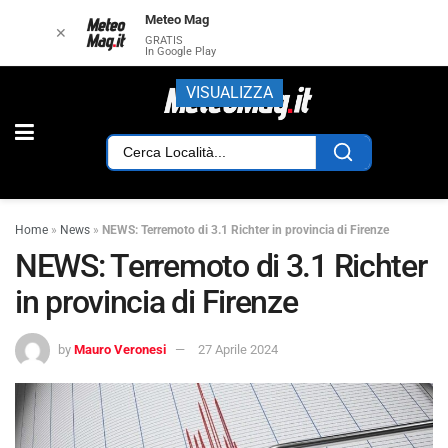
Meteo Mag
✕
GRATIS
In Google Play
VISUALIZZA
Home
»
News
»
NEWS: Terremoto di 3.1 Richter in provincia di Firenze
NEWS: Terremoto di 3.1 Richter
in provincia di Firenze
by
Mauro Veronesi
27 Aprile 2024