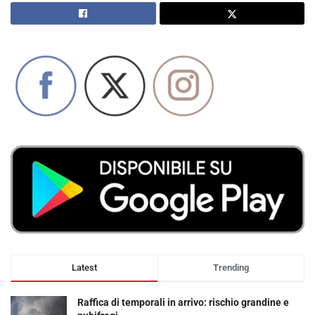
Latest
Trending
Raffica di temporali in arrivo: rischio grandine e