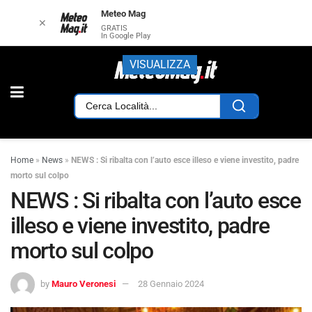
Meteo Mag
✕
GRATIS
In Google Play
VISUALIZZA
Home
»
News
»
NEWS : Si ribalta con l’auto esce illeso e viene investito, padre
morto sul colpo
NEWS : Si ribalta con l’auto esce
illeso e viene investito, padre
morto sul colpo
by
Mauro Veronesi
28 Gennaio 2024