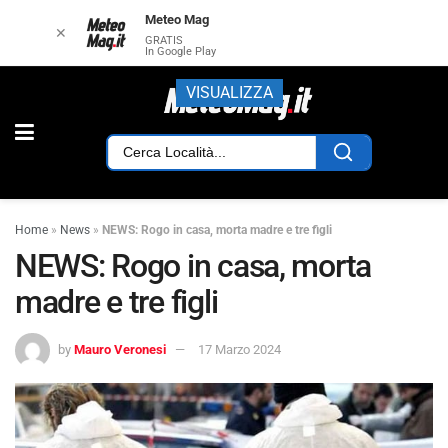
Meteo Mag
✕
GRATIS
In Google Play
VISUALIZZA
Home
»
News
»
NEWS: Rogo in casa, morta madre e tre figli
NEWS: Rogo in casa, morta
madre e tre figli
by
Mauro Veronesi
17 Marzo 2024