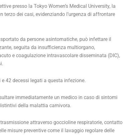
ettive presso la Tokyo Women’s Medical University, la
n terzo dei casi, evidenziando l’urgenza di affrontare
rasportato da persone asintomatiche, può infettare il
zante, seguita da insufficienza multiorgano,
o acuto e coagulazione intravascolare disseminata (DIC),
i.
 e 42 decessi legati a questa infezione.
nsultare immediatamente un medico in caso di sintomi
istintivi della malattia carnivora.
trasmissione attraverso goccioline respiratorie, contatto
 delle misure preventive come il lavaggio regolare delle