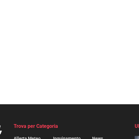
Trova per Categoria
U
Allerta Meteo
Inquinamento
News