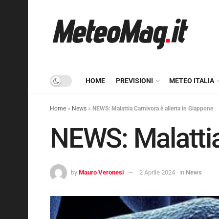
HOME
PREVISIONI
METEO ITALIA
Home
»
News
»
NEWS: Malattia Carnivora è allerta in Giappone
NEWS: Malattia
by
Mauro Veronesi
2 Aprile 2024
in
News