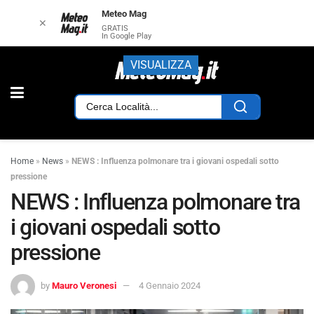
Meteo Mag
✕
GRATIS
In Google Play
VISUALIZZA
Home
»
News
»
NEWS : Influenza polmonare tra i giovani ospedali sotto
pressione
NEWS : Influenza polmonare tra
i giovani ospedali sotto
pressione
by
Mauro Veronesi
4 Gennaio 2024