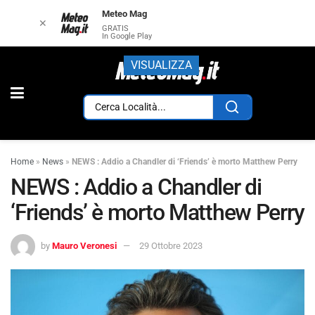
Meteo Mag
✕
GRATIS
In Google Play
VISUALIZZA
Home
»
News
»
NEWS : Addio a Chandler di ‘Friends’ è morto Matthew Perry
NEWS : Addio a Chandler di
‘Friends’ è morto Matthew Perry
by
Mauro Veronesi
29 Ottobre 2023