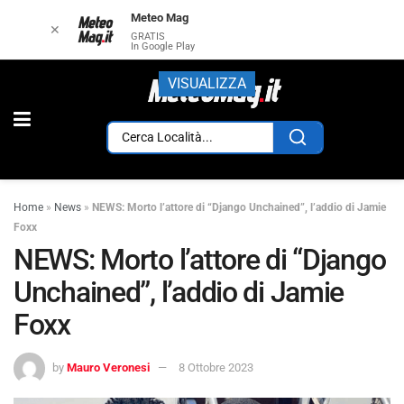
Meteo Mag
✕
GRATIS
In Google Play
VISUALIZZA
Home
»
News
»
NEWS: Morto l’attore di “Django Unchained”, l’addio di Jamie
Foxx
NEWS: Morto l’attore di “Django
Unchained”, l’addio di Jamie
Foxx
by
Mauro Veronesi
8 Ottobre 2023