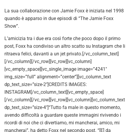
La sua collaborazione con Jamie Foxx è iniziata nel 1998
quando è apparso in due episodi di “The Jamie Foxx
Show”.
L’amicizia tra i due era così forte che poco dopo il primo
post, Foxx ha condiviso un altro scatto su Instagram che li
ritraeva felici, davanti a un jet privato.[/vc_column_text]
[/vc_column][/vc_row][vc_row][vc_column]
[vc_empty_space][vc_single_image image=”4241″
img_size=”full” alignment=”center”][vc_column_text
dp_text_size=”size-2″]CREDITS IMAGES:
INSTAGRAM[/vc_column_text][vc_empty_space]
[/vc_column][/vc_row][vc_row][vc_column][vc_column_text
dp_text_size=”size-4″]“Tutto fa male in questo momento,
avendo difficoltà a guardare queste immagini rivivendo i
ricordi di noi che ci divertiamo, mi mancherai, amico, mi
mancherai”, ha detto Foxx nel secondo post. “[E] da