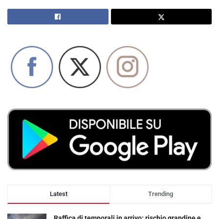
Latest
Trending
Raffica di temporali in arrivo: rischio grandine e