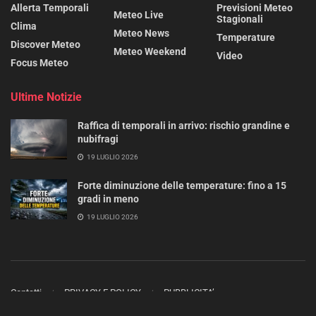
Allerta Temporali
Previsioni Meteo
Meteo Live
Stagionali
Clima
Meteo News
Temperature
Discover Meteo
Meteo Weekend
Video
Focus Meteo
Ultime Notizie
Raffica di temporali in arrivo: rischio grandine e
nubifragi
19 LUGLIO 2026
Forte diminuzione delle temperature: fino a 15
gradi in meno
19 LUGLIO 2026
Contatti
PRIVACY E POLICY
PUBBLICITA’