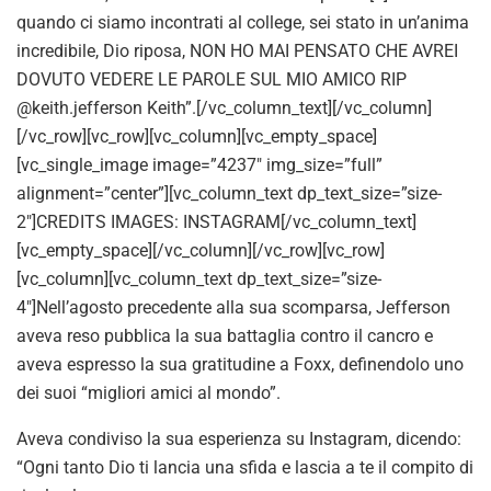
quando ci siamo incontrati al college, sei stato in un’anima
incredibile, Dio riposa, NON HO MAI PENSATO CHE AVREI
DOVUTO VEDERE LE PAROLE SUL MIO AMICO RIP
@keith.jefferson Keith”.[/vc_column_text][/vc_column]
[/vc_row][vc_row][vc_column][vc_empty_space]
[vc_single_image image=”4237″ img_size=”full”
alignment=”center”][vc_column_text dp_text_size=”size-
2″]CREDITS IMAGES: INSTAGRAM[/vc_column_text]
[vc_empty_space][/vc_column][/vc_row][vc_row]
[vc_column][vc_column_text dp_text_size=”size-
4″]Nell’agosto precedente alla sua scomparsa, Jefferson
aveva reso pubblica la sua battaglia contro il cancro e
aveva espresso la sua gratitudine a Foxx, definendolo uno
dei suoi “migliori amici al mondo”.
Aveva condiviso la sua esperienza su Instagram, dicendo:
“Ogni tanto Dio ti lancia una sfida e lascia a te il compito di