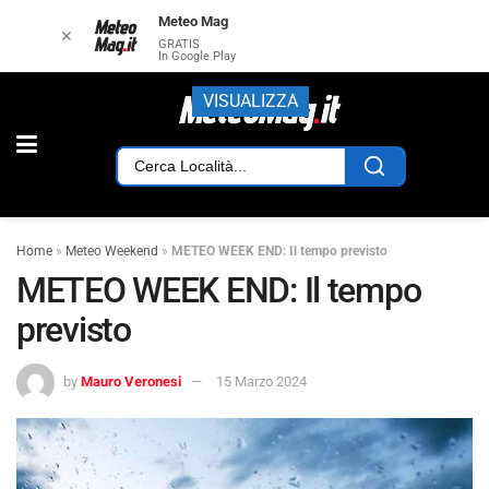
Meteo Mag
✕
GRATIS
In Google Play
VISUALIZZA
Home
»
Meteo Weekend
»
METEO WEEK END: Il tempo previsto
METEO WEEK END: Il tempo
previsto
by
Mauro Veronesi
15 Marzo 2024