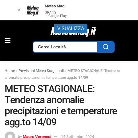
Meteo Mag
✕
GRATIS
In Google Play
VISUALIZZA
Home
»
Previsioni Meteo Stagionali
»
METEO STAGIONALE: Tendenza
anomalie precipitazioni e temperature agg.to 14/09
METEO STAGIONALE:
Tendenza anomalie
precipitazioni e temperature
agg.to 14/09
by
Mauro Veronesi
14 Settembre 2024