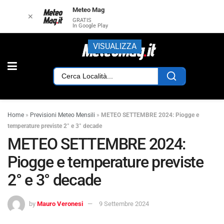
Meteo Mag
✕
GRATIS
In Google Play
VISUALIZZA
Home
»
Previsioni Meteo Mensili
»
METEO SETTEMBRE 2024: Piogge e
temperature previste 2° e 3° decade
METEO SETTEMBRE 2024:
Piogge e temperature previste
2° e 3° decade
by
Mauro Veronesi
9 Settembre 2024