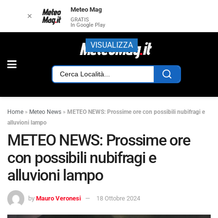
Meteo Mag
✕
GRATIS
In Google Play
VISUALIZZA
Home
»
Meteo News
»
METEO NEWS: Prossime ore con possibili nubifragi e
alluvioni lampo
METEO NEWS: Prossime ore
con possibili nubifragi e
alluvioni lampo
by
Mauro Veronesi
18 Ottobre 2024