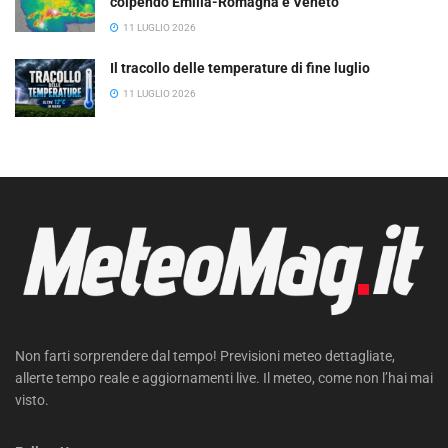
colpendo Emilia-Romagna e Veneto
11 LUGLIO 2026
Il tracollo delle temperature di fine luglio
11 LUGLIO 2026
Non farti sorprendere dal tempo! Previsioni meteo dettagliate,
allerte tempo reale e aggiornamenti live. Il meteo, come non l’hai mai
visto.