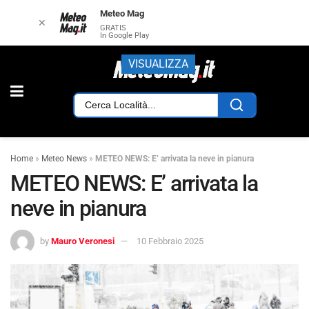
Meteo Mag
✕
GRATIS
In Google Play
VISUALIZZA
Home
»
Meteo News
»
METEO NEWS: E’ arrivata la neve in pianura
METEO NEWS: E’ arrivata la
neve in pianura
by
Mauro Veronesi
10 Febbraio 2025