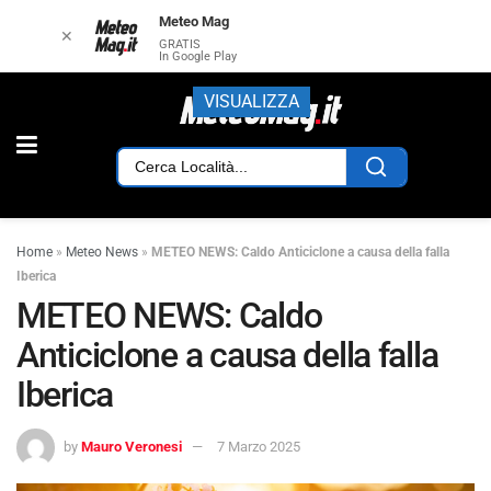
Meteo Mag
✕
GRATIS
In Google Play
VISUALIZZA
Home
»
Meteo News
»
METEO NEWS: Caldo Anticiclone a causa della falla
Iberica
METEO NEWS: Caldo
Anticiclone a causa della falla
Iberica
by
Mauro Veronesi
7 Marzo 2025