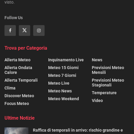
visto.
Follow Us
Trova per Categoria
Allerta Meteo
Inquinamento Live
News
Allerta Ondata
Meteo 15 Giorni
Previsioni Meteo
Calore
Mensili
Meteo 7 Giorni
Allerta Temporali
Previsioni Meteo
Meteo Live
Stagionali
Clima
Meteo News
Temperature
Discover Meteo
Meteo Weekend
Video
Focus Meteo
Ultime Notizie
Raffica di temporali in arrivo: rischio grandine e