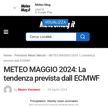
Meteo Mag
✕
GRATIS
In Google Play
VISUALIZZA
Home
»
Previsioni Meteo Mensili
»
METEO MAGGIO 2024: La tendenza
prevista dall ECMWF
METEO MAGGIO 2024: La
tendenza prevista dall ECMWF
by
Mauro Veronesi
28 Aprile 2024