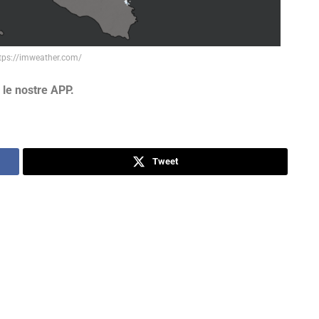
tps://imweather.com/
 le nostre APP.
Tweet