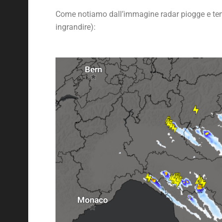
Come notiamo dall’immagine radar piogge e tempo
ingrandire):