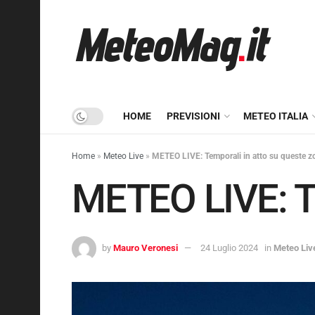
HOME
PREVISIONI
METEO ITALIA
Home
»
Meteo Live
»
METEO LIVE: Temporali in atto su queste z
METEO LIVE: Te
by
Mauro Veronesi
24 Luglio 2024
in
Meteo Liv