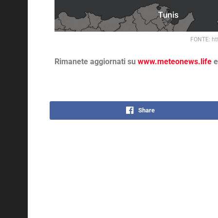
FONTE: ht
Rimanete aggiornati su
www.meteonews.life
e
Share