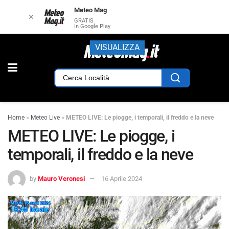
Meteo Mag
✕
GRATIS
In Google Play
VISUALIZZA
Home
»
Meteo Live
»
METEO LIVE: Le piogge, i temporali, il freddo e la neve
METEO LIVE: Le piogge, i
temporali, il freddo e la neve
by
Mauro Veronesi
16 Aprile 2024