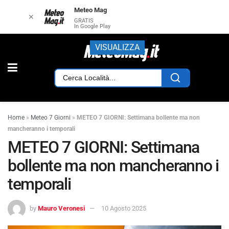
Meteo Mag
✕
GRATIS
In Google Play
VISUALIZZA
Home
»
Meteo 7 Giorni
»
METEO 7 GIORNI: Settimana bollente ma non
mancheranno i temporali
METEO 7 GIORNI: Settimana
bollente ma non mancheranno i
temporali
by
Mauro Veronesi
10 Agosto 2025