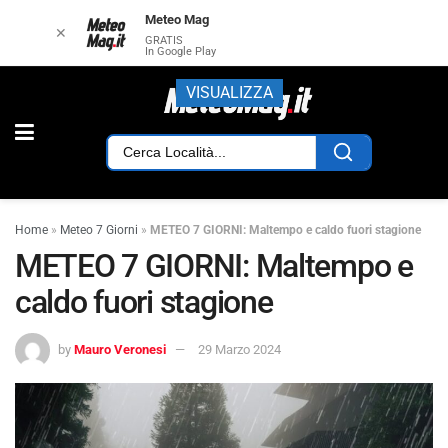
Meteo Mag
✕
GRATIS
In Google Play
VISUALIZZA
Home
»
Meteo 7 Giorni
»
METEO 7 GIORNI: Maltempo e caldo fuori stagione
METEO 7 GIORNI: Maltempo e
caldo fuori stagione
by
Mauro Veronesi
29 Marzo 2024