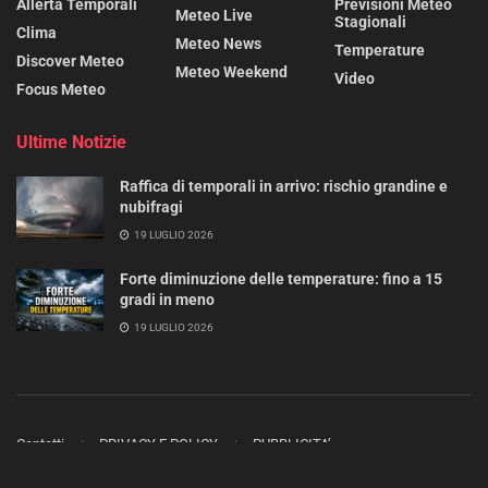
Allerta Temporali
Previsioni Meteo
Meteo Live
Stagionali
Clima
Meteo News
Temperature
Discover Meteo
Meteo Weekend
Video
Focus Meteo
Ultime Notizie
Raffica di temporali in arrivo: rischio grandine e
nubifragi
19 LUGLIO 2026
Forte diminuzione delle temperature: fino a 15
gradi in meno
19 LUGLIO 2026
Contatti
PRIVACY E POLICY
PUBBLICITA’
Copyright 2023 - 2025 ©
METEO MAG
- Tutti i diritti sono riservati.