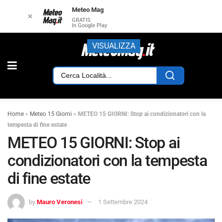
Meteo Mag
✕
GRATIS
In Google Play
VISUALIZZA
Home
»
Meteo 15 Giorni
»
METEO 15 GIORNI: Stop ai condizionatori con la
tempesta di fine estate
METEO 15 GIORNI: Stop ai
condizionatori con la tempesta
di fine estate
by
Mauro Veronesi
1 Settembre 2024